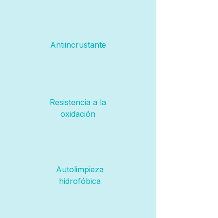
Antiincrustante
Resistencia a la
oxidación
Autolimpieza
hidrofóbica