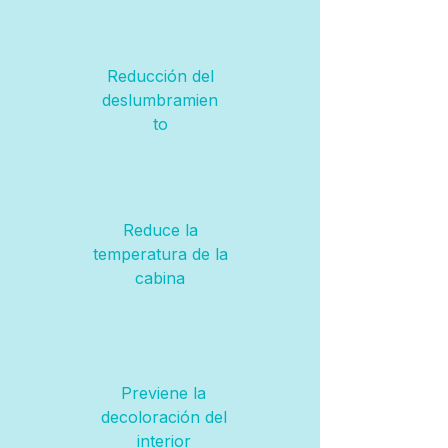
Reducción del
deslumbramien
to
Reduce la
temperatura de la
cabina
Previene la
decoloración del
interior