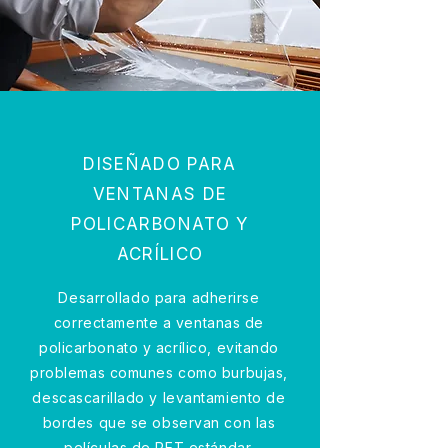
DISEÑADO PARA
VENTANAS DE
POLICARBONATO Y
ACRÍLICO
Desarrollado para adherirse
correctamente a ventanas de
policarbonato y acrílico, evitando
problemas comunes como burbujas,
descascarillado y levantamiento de
bordes que se observan con las
películas de PET estándar.