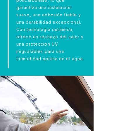
policarbonato, lo que
garantiza una instalación
suave, una adhesión fiable y
una durabilidad excepcional.
Con tecnología cerámica,
ofrece un rechazo del calor y
una protección UV
inigualables para una
comodidad óptima en el agua.