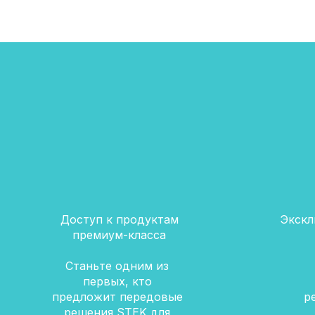
Доступ к продуктам
Экскл
премиум-класса
Станьте одним из
первых, кто
предложит передовые
р
решения STEK для