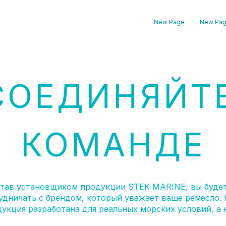
New Page
New Pa
СОЕДИНЯЙТЕ
КОМАНДЕ
тав установщиком продукции STEK MARINE, вы буде
удничать с брендом, который уважает ваше ремесло.
укция разработана для реальных морских условий, а
темы созданы для поддержки вашего бизнеса по мере