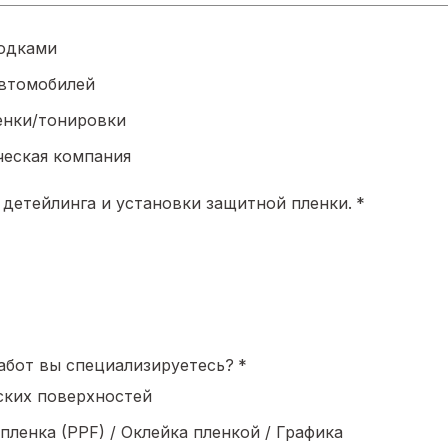
лодками
автомобилей
енки/тонировки
ческая компания
 детейлинга и установки защитной пленки.
*
абот вы специализируетесь?
*
ских поверхностей
ленка (PPF) / Оклейка пленкой / Графика