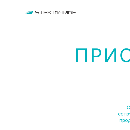
ПРИ
С
сотр
прод
сис