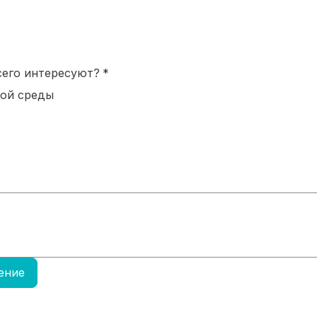
сего интересуют?
*
кой среды
ение