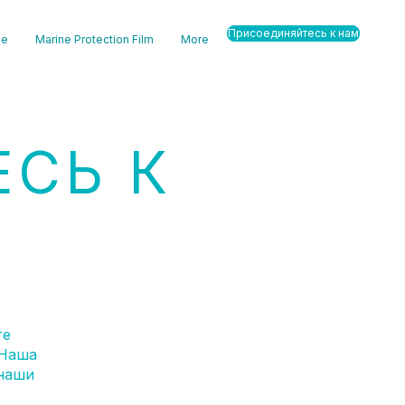
Присоединяйтесь к нам
ge
Marine Protection Film
More
СЬ К
те
 Наша
 наши
 его