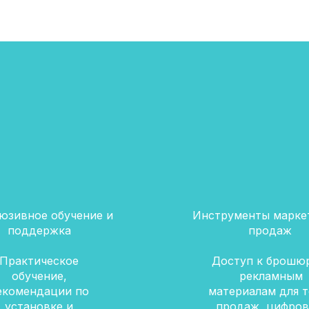
юзивное обучение и
Инструменты маркет
поддержка
продаж
Практическое
Доступ к брошю
обучение,
рекламным
екомендации по
материалам для т
установке и
продаж, цифро