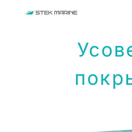
Усов
покр