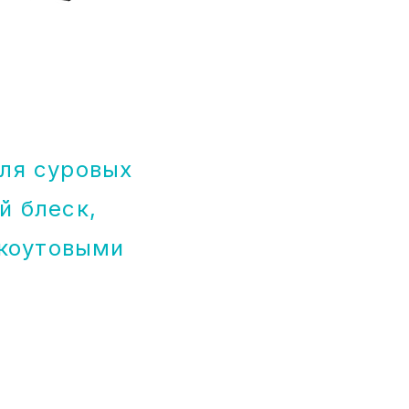
ля суровых
й блеск,
ькоутовыми