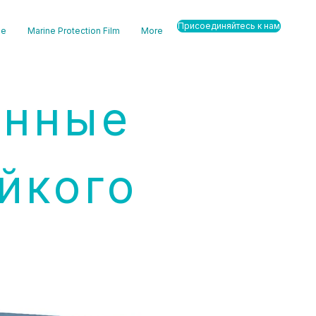
Присоединяйтесь к нам
ge
Marine Protection Film
More
анные
йкого