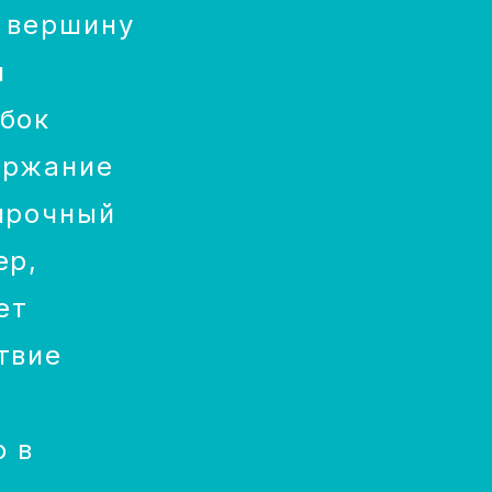
 вершину
и
бок
ержание
прочный
ер,
ет
твие
ю в