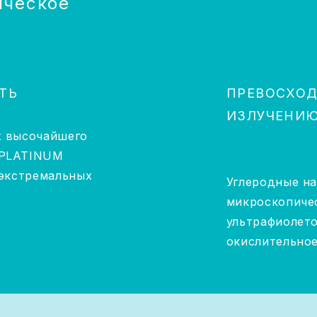
ическое
ТЬ
ПРЕВОСХОД
ИЗЛУЧЕНИЮ
х высочайшего
 PLATINUM
 экстремальных
Углеродные н
микроскопичес
ультрафиолето
окислительно