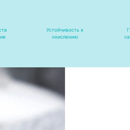
ста
Устойчивость к
Г
ие
окислению
с