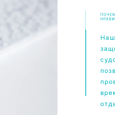
ПОЧЕ
НРАВ
Наш
защ
суд
поз
про
вре
отд