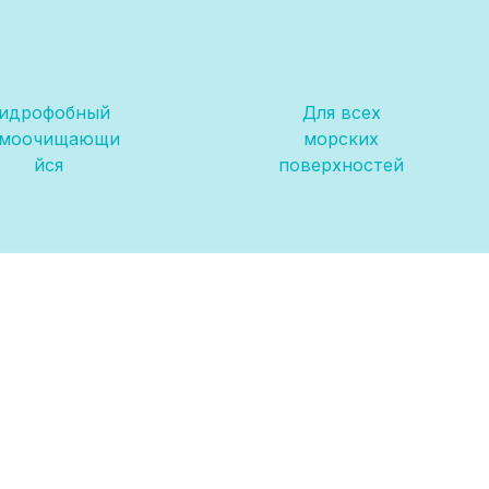
идрофобный
Для всех
амоочищающи
морских
йся
поверхностей