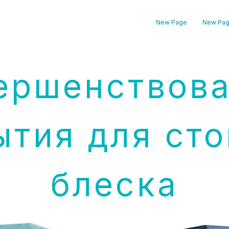
New Page
New Pa
ершенствов
ытия для сто
блеска